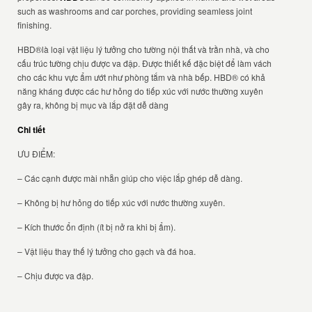
such as washrooms and car porches, providing seamless joint
finishing.
HBD®là loại vật liệu lý tưởng cho tường nội thất và trần nhà, và cho
cấu trúc tường chịu được va đập. Được thiết kế đặc biệt để làm vách
cho các khu vực ẩm ướt như phòng tắm và nhà bếp. HBD® có khả
năng kháng được các hư hỏng do tiếp xúc với nước thường xuyên
gây ra, không bị mục và lắp đặt dễ dàng
Chi tiết
ƯU ĐIỂM:
– Các cạnh được mài nhẵn giúp cho việc lắp ghép dễ dàng.
– Không bị hư hỏng do tiếp xúc với nước thường xuyên.
– Kích thước ổn định (ít bị nở ra khi bị ẩm).
– Vật liệu thay thế lý tưởng cho gạch và đá hoa.
– Chịu được va đập.