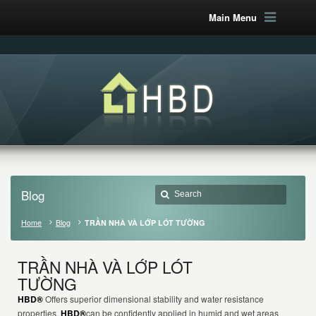
Main Menu
Blog
Home
Blog
TRẦN NHÀ VÀ LỚP LÓT TƯỜNG
TRẦN NHÀ VÀ LỚP LÓT
TƯỜNG
HBD®
Offers superior dimensional stability and water resistance
properties.
HBD®
can be confidently applied in humid and wet areas