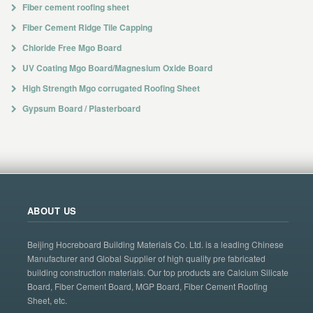
Fiber cement roofing sheet
Fiber Cement Ridge Tile Capping
Chloride Free Mgo Board
UV Coating Mgo Board/Magnesium Oxide Board
High Strength Mgo corrugated Roofing Sheet
Gypsum Board / Plasterboard
ABOUT US
Beijing Hocreboard Building Materials Co. Ltd. is a leading Chinese
Manufacturer and Global Supplier of high quality pre fabricated
building construction materials. Our top products are Calcium Silicate
Board, Fiber Cement Board, MGP Board, Fiber Cement Roofing
Sheet, etc.