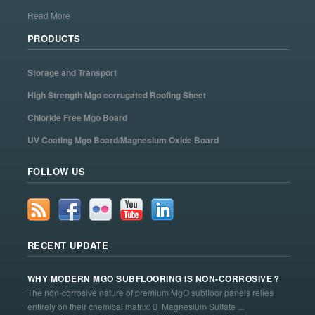
Read More
PRODUCTS
Storage and Transport
High Strength Mgo corrugated Roofing Sheet
Chloride Free Mgo Board
UV Coating Mgo Board/Magnesium Oxide Board
FOLLOW US
RECENT UPDATE
WHY MODERN MGO SUBFLOORING IS NON-CORROSIVE？
The non-corrosive nature of premium MgO subfloor panels relies
entirely on their chemical matrix:  Magnesium Sulfate ...