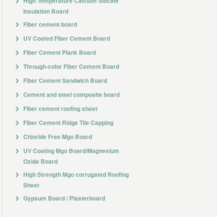
High Temperature Calcium Silicate
Insulation Board
Fiber cement board
UV Coated Fiber Cement Board
Fiber Cement Plank Board
Through-color Fiber Cement Board
Fiber Cement Sandwich Board
Cement and steel composite board
Fiber cement roofing sheet
Fiber Cement Ridge Tile Capping
Chloride Free Mgo Board
UV Coating Mgo Board/Magnesium
Oxide Board
High Strength Mgo corrugated Roofing
Sheet
Gypsum Board / Plasterboard