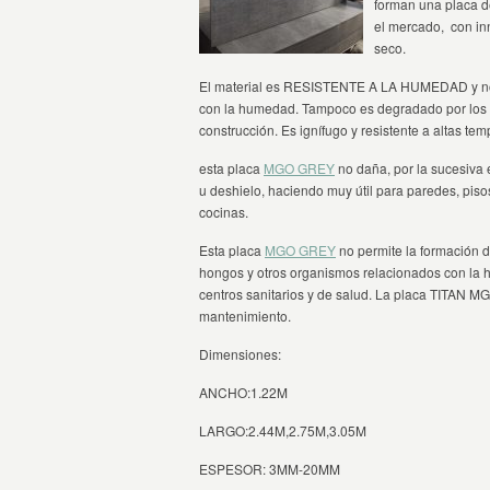
forman una placa de
el mercado, con in
seco.
El material es RESISTENTE A LA HUMEDAD y no c
con la humedad. Tampoco es degradado por los 
construcción. Es ignífugo y resistente a altas tem
esta placa
MGO GREY
no daña, por la sucesiva
u deshielo, haciendo muy útil para paredes, piso
cocinas.
Esta placa
MGO GREY
no permite la formación d
hongos y otros organismos relacionados con la 
centros sanitarios y de salud. La placa TITAN 
mantenimiento.
Dimensiones:
ANCHO:1.22M
LARGO:2.44M,2.75M,3.05M
ESPESOR: 3MM-20MM