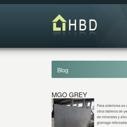
Blog
MGO GREY
Para exteriores es 
otros tableros de 
de minerales y sili
gramage reforzadas