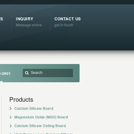
TS
INQUIRY
CONTACT US
Message online
get in touch
 GREY
Products
Calcium Silicate Board
Magnesium Oxide (MGO) Board
Calcium Silicate Ceiling Board