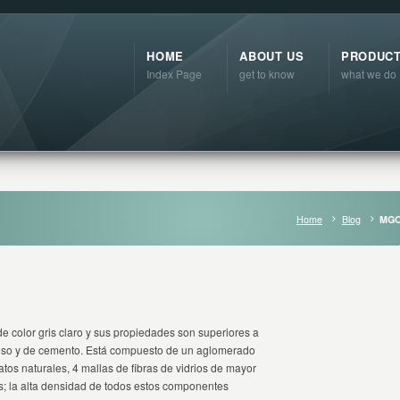
HOME
ABOUT US
PRODUC
Index Page
get to know
what we do
Home
Blog
MGO
de color gris claro y sus propiedades son superiores a
yeso y de cemento. Está compuesto de un aglomerado
catos naturales, 4 mallas de fibras de vidrios de mayor
; la alta densidad de todos estos componentes