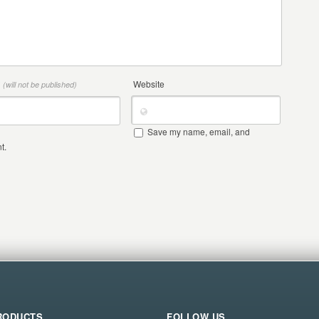
*
Website
(will not be published)
Save my name, email, and
t.
RODUCTS
FOLLOW US